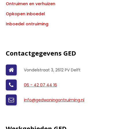
Ontruimen en verhuizen
Opkopen inboedel
Inboedel ontruiming
Contactgegevens GED
Vondelstraat 3, 2612 PV Delft
06 - 42 07 44 16
info@gedwoningontruiming.nl
Werkgebieden GED