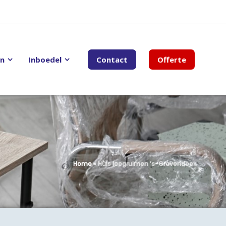
en
Inboedel
Contact
Offerte
Home
»
Huis leegruimen ’s-Gravendeel