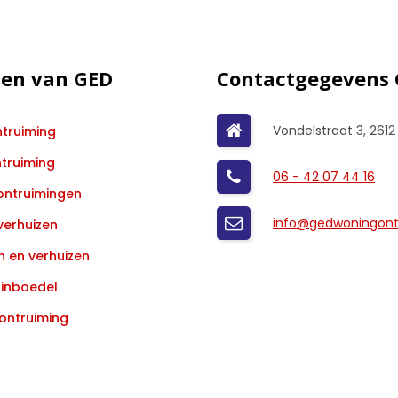
ten van GED
Contactgegevens
Vondelstraat 3, 2612
truiming
ntruiming
06 - 42 07 44 16
ontruimingen
info@gedwoningontr
verhuizen
 en verhuizen
inboedel
ontruiming