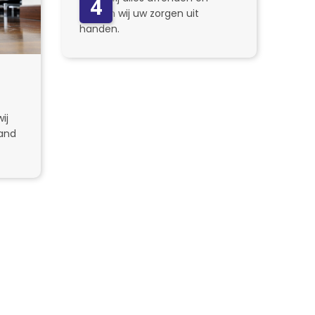
4
nemen wij uw zorgen uit
handen.
ij
and