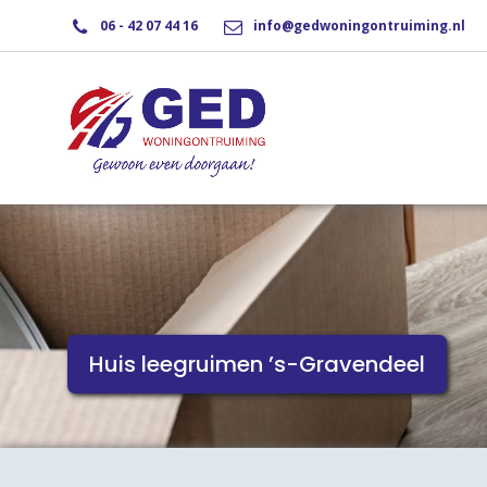
06 - 42 07 44 16
info@gedwoningontruiming.nl
Huis leegruimen ’s-Gravendeel