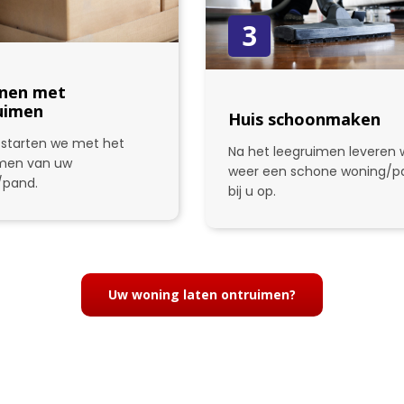
3
nen met
uimen
Huis schoonmaken
starten we met het
Na het leegruimen leveren w
imen van uw
weer een schone woning/p
/pand.
bij u op.
Uw woning laten ontruimen?