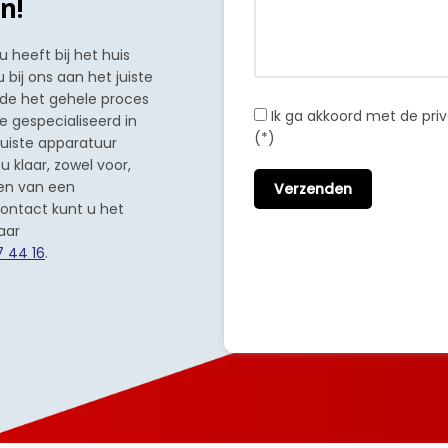
n!
heeft bij het huis
bij ons aan het juiste
nde het gehele proces
Ik ga akkoord met de pr
e gespecialiseerd in
(*)
juiste apparatuur
 klaar, zowel voor,
ren van een
contact kunt u het
aar
7 44 16
.