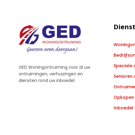
Diens
Woningon
Bedrijfso
Speciale 
GED Woningontruiming voor al uw
ontruimingen, verhuizingen en
Senioren 
diensten rond uw inboedel.
Ontruimen
Opkopen 
Inboedel 