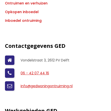
Ontruimen en verhuizen
Opkopen inboedel
Inboedel ontruiming
Contactgegevens GED
Vondelstraat 3, 2612 PV Delft
06 - 42 07 44 16
info@gedwoningontruiming.nl
Werkgebieden GED