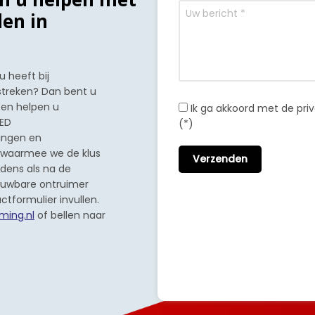
en in
 heeft bij
streken? Dan bent u
d en helpen u
Ik ga akkoord met de pr
GED
(*)
mingen en
r waarmee we de klus
ijdens als na de
ouwbare ontruimer
ctformulier invullen.
ming.nl
of bellen naar