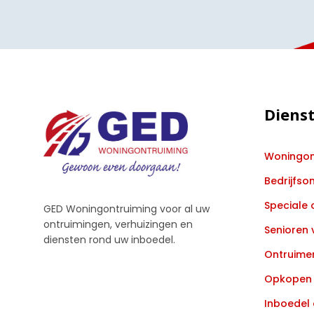
Diens
Woningon
Bedrijfso
Speciale 
GED Woningontruiming voor al uw
ontruimingen, verhuizingen en
Senioren 
diensten rond uw inboedel.
Ontruimen
Opkopen 
Inboedel 