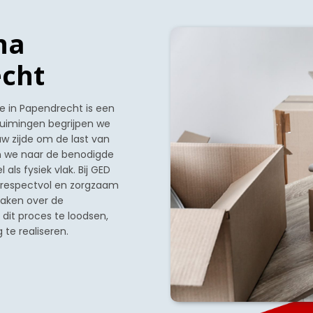
na
echt
e in Papendrecht is een
truimingen begrijpen we
 uw zijde om de last van
en we naar de benodigde
ls fysiek vlak. Bij GED
 respectvol en zorgzaam
maken over de
dit proces te loodsen,
te realiseren.