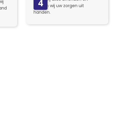
4
ij
nemen wij uw zorgen uit
and
handen.