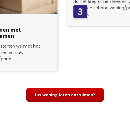
Na het leegruimen leveren w
weer een schone woning/p
3
bij u op.
nen met
uimen
starten we met het
imen van uw
/pand.
Uw woning laten ontruimen?