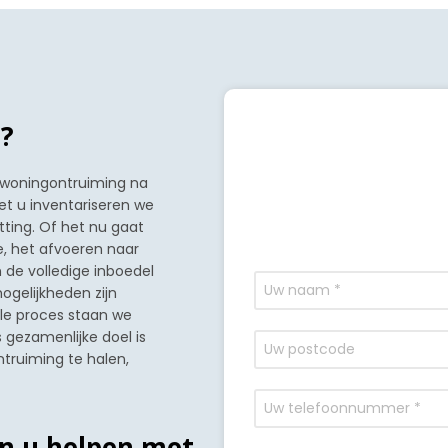
?
 woningontruiming na
t u inventariseren we
tting. Of het nu gaat
, het afvoeren naar
m de volledige inboedel
ogelijkheden zijn
le proces staan we
 gezamenlijke doel is
truiming te halen,
n u helpen met