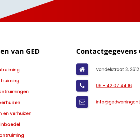
ten van GED
Contactgegevens
Vondelstraat 3, 2612
truiming
ntruiming
06 - 42 07 44 16
ontruimingen
info@gedwoningontr
verhuizen
 en verhuizen
inboedel
ontruiming