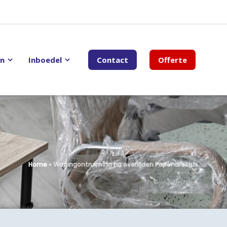
en
Inboedel
Contact
Offerte
Home
»
Woningontruiming na overlijden Papendrecht