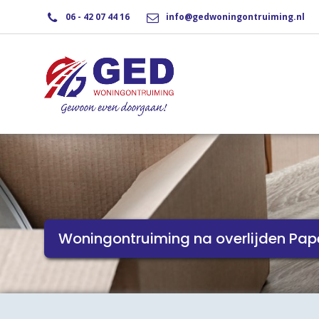
06 - 42 07 44 16
info@gedwoningontruiming.nl
Woningontruiming na overlijden Pap