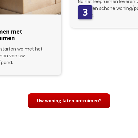
Na het leegruimen leveren w
weer een schone woning/p
3
bij u op.
nen met
uimen
starten we met het
imen van uw
/pand.
Uw woning laten ontruimen?