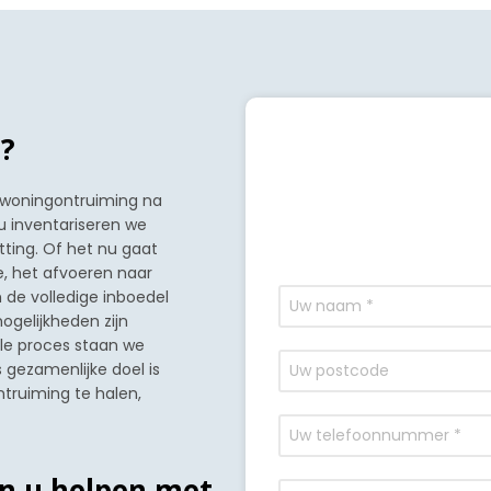
?
 woningontruiming na
u inventariseren we
tting. Of het nu gaat
, het afvoeren naar
m de volledige inboedel
ogelijkheden zijn
le proces staan we
 gezamenlijke doel is
truiming te halen,
n u helpen met