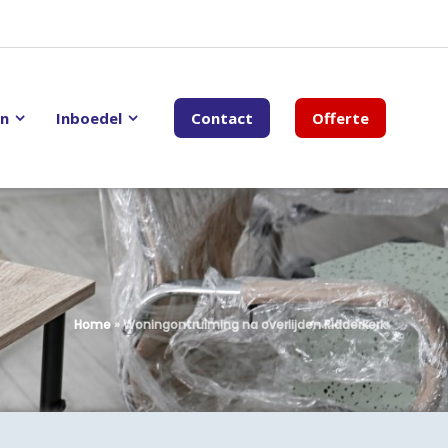
en
Inboedel
Contact
Offerte
Home
»
Woningontruiming na overlijden Ridderkerk