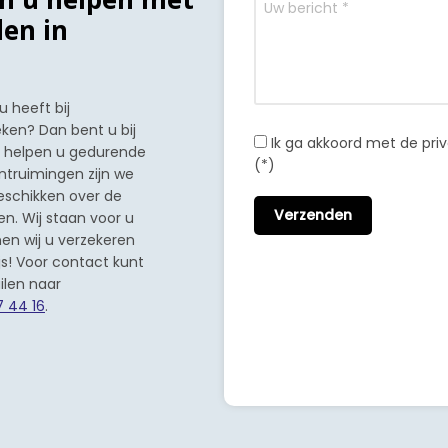
en in
 heeft bij
eken? Dan bent u bij
Ik ga akkoord met de pr
en helpen u gedurende
(*)
ntruimingen zijn we
eschikken over de
n. Wij staan voor u
nen wij u verzekeren
s! Voor contact kunt
ilen naar
7 44 16
.