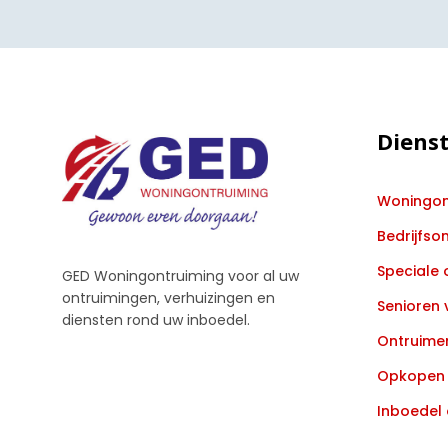
Diens
Woningon
Bedrijfso
Speciale 
GED Woningontruiming voor al uw
ontruimingen, verhuizingen en
Senioren 
diensten rond uw inboedel.
Ontruimen
Opkopen 
Inboedel 