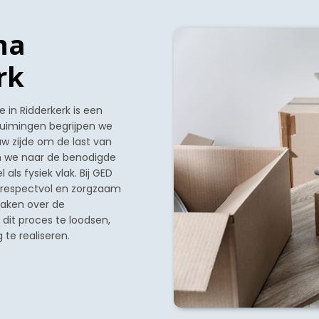
na
rk
 in Ridderkerk is een
truimingen begrijpen we
 uw zijde om de last van
en we naar de benodigde
ls fysiek vlak. Bij GED
 respectvol en zorgzaam
maken over de
dit proces te loodsen,
te realiseren.