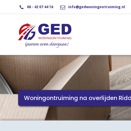
06 - 42 07 44 16
info@gedwoningontruiming.nl
Woningontruiming na overlijden Rid