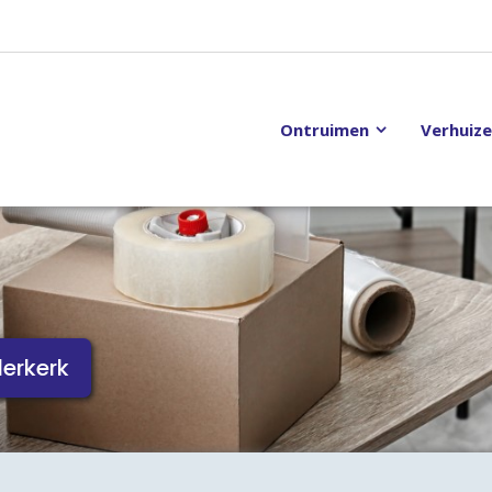
Ontruimen
Verhuiz
derkerk