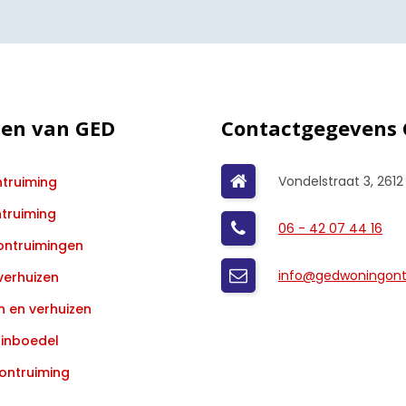
ten van GED
Contactgegevens
Vondelstraat 3, 2612
truiming
ntruiming
06 - 42 07 44 16
ontruimingen
info@gedwoningontr
verhuizen
 en verhuizen
inboedel
ontruiming