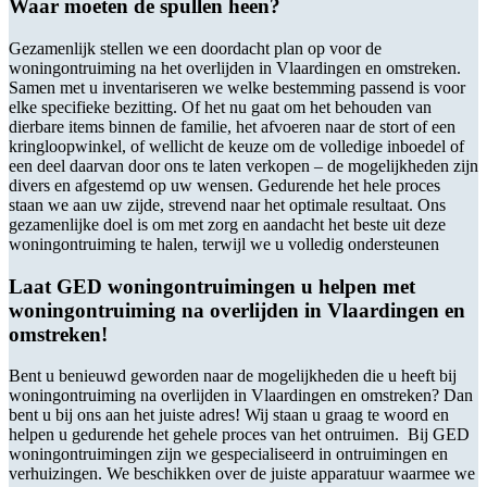
Waar moeten de spullen heen?
Gezamenlijk stellen we een doordacht plan op voor de
woningontruiming na het overlijden in Vlaardingen en omstreken.
Samen met u inventariseren we welke bestemming passend is voor
elke specifieke bezitting. Of het nu gaat om het behouden van
dierbare items binnen de familie, het afvoeren naar de stort of een
kringloopwinkel, of wellicht de keuze om de volledige inboedel of
een deel daarvan door ons te laten verkopen – de mogelijkheden zijn
divers en afgestemd op uw wensen. Gedurende het hele proces
staan we aan uw zijde, strevend naar het optimale resultaat. Ons
gezamenlijke doel is om met zorg en aandacht het beste uit deze
woningontruiming te halen, terwijl we u volledig ondersteunen
Laat GED woningontruimingen u helpen met
woningontruiming na overlijden in Vlaardingen en
omstreken!
Bent u benieuwd geworden naar de mogelijkheden die u heeft bij
woningontruiming na overlijden in Vlaardingen en omstreken? Dan
bent u bij ons aan het juiste adres! Wij staan u graag te woord en
helpen u gedurende het gehele proces van het ontruimen. Bij GED
woningontruimingen zijn we gespecialiseerd in ontruimingen en
verhuizingen. We beschikken over de juiste apparatuur waarmee we