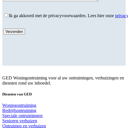
Ik ga akkoord met de privacyvoorwaarden.
Lees hier onze
privac
GED Woningontruiming voor al uw ontruimingen, verhuizingen en
diensten rond uw inboedel.
Diensten van GED
Woningontruiming
Bedrijfsontruiming
Speciale ontruimingen
Senioren verhuizen
Ontruimen en verhuizen