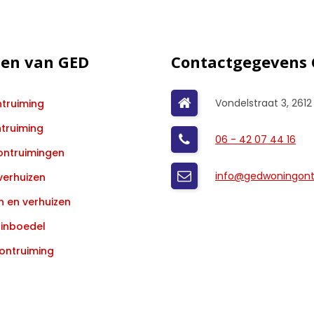
ten van GED
Contactgegevens
Vondelstraat 3, 2612
truiming
ntruiming
06 - 42 07 44 16
ontruimingen
info@gedwoningontr
verhuizen
 en verhuizen
inboedel
ontruiming