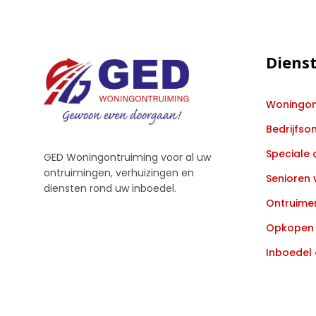
Diens
Woningon
Bedrijfso
Speciale 
GED Woningontruiming voor al uw
ontruimingen, verhuizingen en
Senioren 
diensten rond uw inboedel.
Ontruimen
Opkopen 
Inboedel 