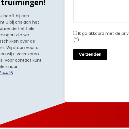
ntruimingen!
 heeft bij een
t u bij ons aan het
edurende het hele
Ik ga akkoord met de pr
mingen zijn we
(*)
eschikken over de
n. Wij staan voor u
nen wij u verzekeren
s! Voor contact kunt
ilen naar
7 44 16
.