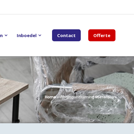
en
Inboedel
Contact
Offerte
Home
»
Woningontruiming Rotterdam