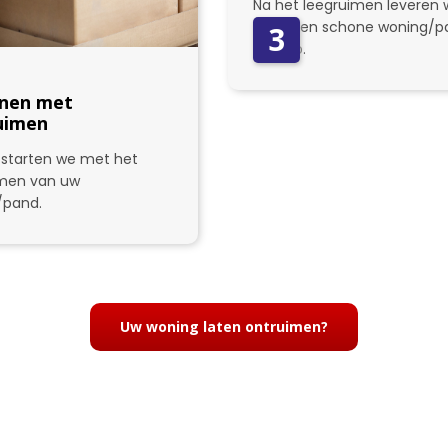
Na het leegruimen leveren w
weer een schone woning/p
3
bij u op.
nen met
uimen
starten we met het
imen van uw
/pand.
Uw woning laten ontruimen?