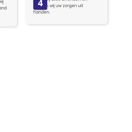
4
ij
nemen wij uw zorgen uit
and
handen.